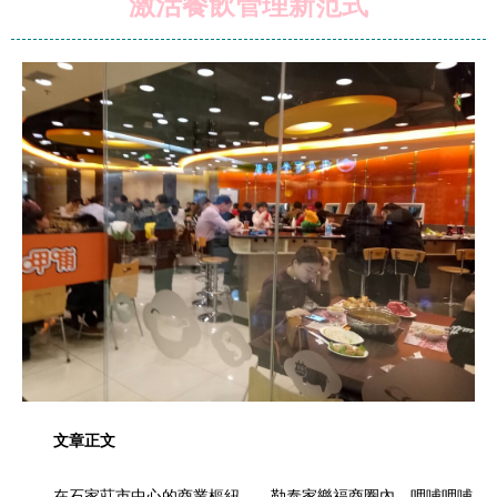
激活餐飲管理新范式
文章正文
在石家莊市中心的商業樞紐——勒泰家樂福商圈內，呷哺呷哺