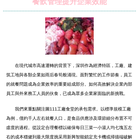
餐飲管理提升企業效能
在現代城市高速運轉的背景下，深圳作為經濟特區，工廠、建
筑工地與各類企業如雨后春筍般涌現。面對繁忙的工作節奏，員工
的就餐問題成為企業效率的重要組成部分。如何高效解決企業內部
員工與外來務工人員的伙食，已成為眾多企業家面臨的新挑戰。
我們來重點關注圖111工廠食堂的承包需求。以標準規模工廠
為例，僅約千人左右就餐人口，是食品供應涉及環節細分布置不可
虛度的過程。從設定合理餐標以確保每日三菜一小湯人均七塊五左
右的成本穩健到最大限度挑采用新興智能鎖定充卡機或掃描端破解