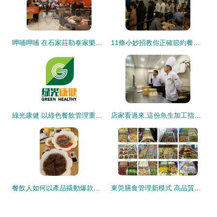
呷哺呷哺 在石家莊勒泰家樂福分店激活餐飲管理新范式
11條小妙招教你正確節約餐飲成本
綠光康健 以綠色餐飲管理重塑飲食新生態
店家看過來,這份魚生加工指南值得擁有
餐飲人如何以產品撬動爆款成功？策略、案例與數據解析
東莞膳食管理新模式 高品質工廠食堂承包與文創運營的冷思考