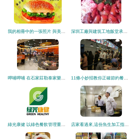
我的相冊中的一張照片 與美諾基餐飲管理公司的合作瞬間
深圳工廠與建筑工地飯堂承包 專業餐飲管理提升企業效能
呷哺呷哺 在石家莊勒泰家樂福分店激活餐飲管理新范式
11條小妙招教你正確節約餐飲成本
綠光康健 以綠色餐飲管理重塑飲食新生態
店家看過來,這份魚生加工指南值得擁有