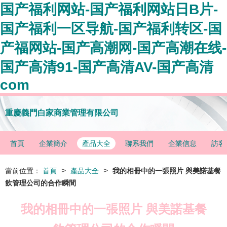
国产福利网站-国产福利网站日B片-
国产福利一区导航-国产福利转区-国
产福网站-国产高潮网-国产高潮在线-
国产高清91-国产高清AV-国产高清
com
重慶義門白家商業管理有限公司
首頁
企業簡介
產品大全
聯系我們
企業信息
訪客
>
>
當前位置：
首頁
產品大全
我的相冊中的一張照片 與美諾基餐
飲管理公司的合作瞬間
我的相冊中的一張照片 與美諾基餐