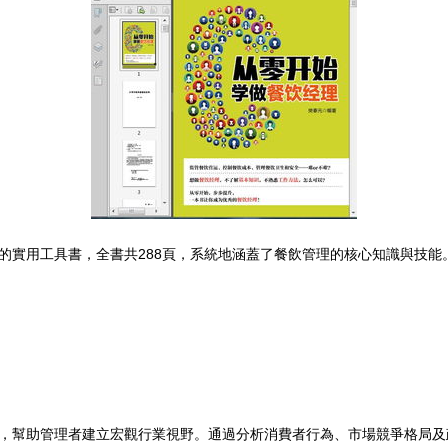
的實用工具書，全書共288頁，系統地涵蓋了餐飲管理的核心知識與技能
，幫助管理者建立宏觀行業視野。通過分析消費者行為、市場競爭格局及