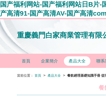
国产福利网站-国产福利网站日B片-
产高清91-国产高清AV-国产高清co
重慶義門白家商業管理有限
首頁
企業簡介
產品大全
聯系
>
>
當前位置：
首頁
產品大全
餐飲經理基礎知識手冊 從
餐