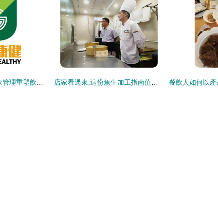
綠光康健 以綠色餐飲管理重塑飲食新生態
店家看過來,這份魚生加工指南值得擁有